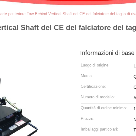
parte posteriore Tow Behind Vertical Shaft del CE del falciatore del taglio di 
tical Shaft del CE del falciatore del ta
Informazioni di base
Luogo di origine:
L
Marca:
Q
Certificazione:
Numero di modello:
Quantità di ordine minimo:
1
Prezzo:
N
Imballaggi particolari:
T