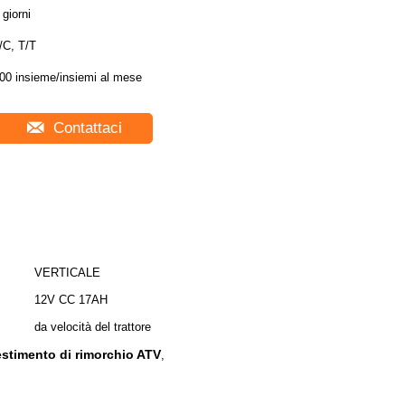
 giorni
/C, T/T
00 insieme/insiemi al mese
Contattaci
VERTICALE
12V CC 17AH
da velocità del trattore
vestimento di rimorchio ATV
,