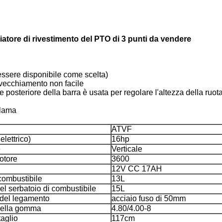
iatore di rivestimento del PTO di 3 punti da vendere
ò essere disponibile come scelta)
nvecchiamento non facile
rte posteriore della barra è usata per regolare l'altezza della ruot
 lama
ATVF
elettrico)
16hp
e
Verticale
otore
3600
12V CC 17AH
combustibile
13L
l serbatoio di combustibile
15L
 del legamento
acciaio fuso di 50mm
della gomma
4.80/4.00-8
taglio
117cm