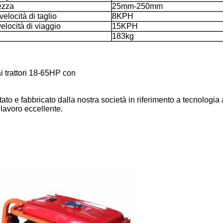
tezza
25mm-250mm
elocità di taglio
8KPH
elocità di viaggio
15KPH
183kg
ai trattori 18-65HP con
ttato e fabbricato dalla nostra società in riferimento a tecnolog
 lavoro eccellente.
Lasciate un messaggio
Ti richiameremo presto!