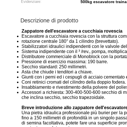
Evidenziare:
500kg escavatore train
Descrizione di prodotto
Zappatore dell'escavatore a cucchiaia rovescia
Escavatore a cucchiaia rovescia con la struttura comm
rotazione centrale 180° da 1 cilindro (brevettato).
Stabilizzatori idraulici indipendenti con le valvole de
Sistema indipendente con il ³ /rev., pompa, moltiplicato
Distributore commerciale di Monoblock con la portata 
Pressione di esercizio massima: 190 barre.
Secchio standard: 250 millimetri.
Asta che chiude i tenditori a chiave.
Giunti con i perni ed i cespugli di acciaio cementato
Coni retinici cromati del cilindro della doppio fodera.
Insabbiamento e rivestimento della polvere del polie
Accessori a richiesta: 300-400-500-600 secchio di mil
che inclina secchio, secchio trapezoidale.
Breve introduzione allo zappatore dell'escavator
Una pietra idraulica professionale più burier per la pr
fino a 150 millimetri di profondità in un singolo pass
di semina facoltativa, potete fare una superficie pr