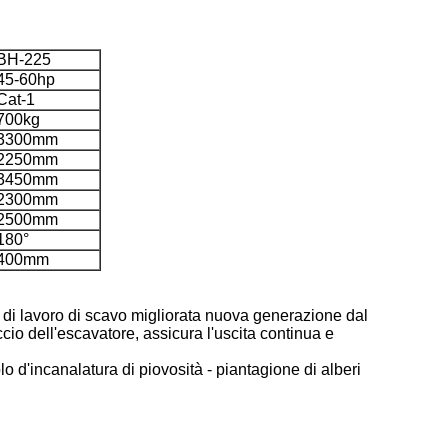
BH-225
45-60hp
Cat-1
700kg
3300mm
2250mm
3450mm
2300mm
2500mm
180°
400mm
a di lavoro di scavo migliorata nuova generazione dal
io dell'escavatore, assicura l'uscita continua e
o d'incanalatura di piovosità - piantagione di alberi