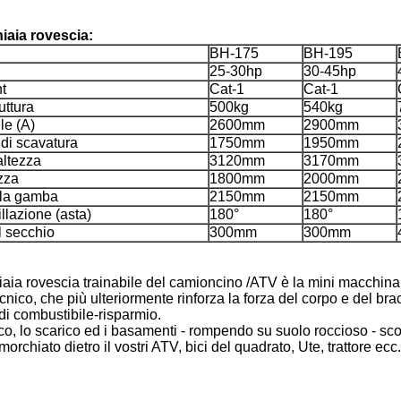
iaia rovescia:
BH-175
BH-195
25-30hp
30-45hp
t
Cat-1
Cat-1
uttura
500kg
540kg
le (A)
2600mm
2900mm
 di scavatura
1750mm
1950mm
altezza
3120mm
3170mm
ezza
1800mm
2000mm
lla gamba
2150mm
2150mm
llazione (asta)
180°
180°
l secchio
300mm
300mm
chiaia rovescia trainabile del camioncino /ATV è la mini macchin
o, che più ulteriormente rinforza la forza del corpo e del bracc
 di combustibile-risparmio.
co, lo scarico ed i basamenti - rompendo su suolo roccioso - scol
orchiato dietro il vostri ATV, bici del quadrato, Ute, trattore ecc.