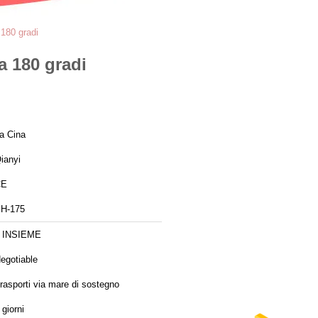
 180 gradi
a 180 gradi
a Cina
ianyi
CE
H-175
 INSIEME
egotiable
rasporti via mare di sostegno
 giorni