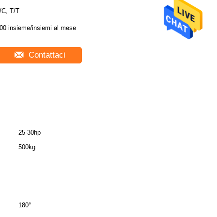
/C, T/T
00 insieme/insiemi al mese
Contattaci
25-30hp
500kg
180°