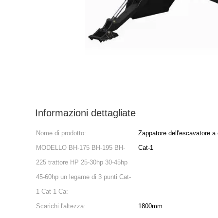
Informazioni dettagliate
Nome di prodotto:
Zappatore dell'escavatore a
MODELLO BH-175 BH-195 BH-
Cat-1
225 trattore HP 25-30hp 30-45hp
45-60hp un legame di 3 punti Cat-
1 Cat-1 Ca:
Scarichi l'altezza:
1800mm