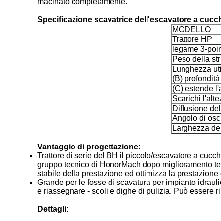
macinato completamente.
Specificazione scavatrice dell'escavatore a cucch
MODELLO
Trattore HP
legame 3-poin
Peso della str
Lunghezza uti
(B) profondità
(C) estende l'
Scarichi l'alt
Diffusione de
Angolo di osci
Larghezza de
Vantaggio di progettazione:
Trattore di serie del BH il piccolo/escavatore a cuc
gruppo tecnico di HonorMach dopo miglioramento tecnic
stabile della prestazione ed ottimizza la prestazione
Grande per le fosse di scavatura per impianto idrauli
e riassegnare - scoli e dighe di pulizia. Può essere rim
Dettagli: