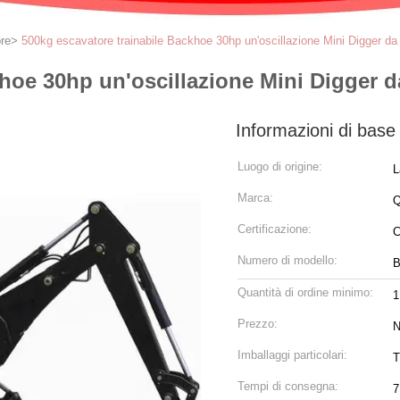
ore
>
500kg escavatore trainabile Backhoe 30hp un'oscillazione Mini Digger da
hoe 30hp un'oscillazione Mini Digger d
Informazioni di base
Luogo di origine:
L
Marca:
Q
Certificazione:
Numero di modello:
B
Quantità di ordine minimo:
1
Prezzo:
N
Imballaggi particolari:
T
Tempi di consegna:
7