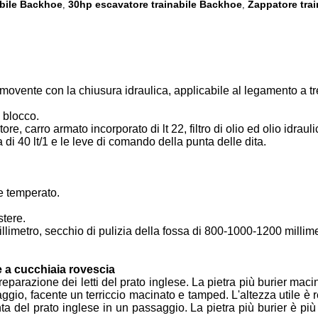
abile Backhoe
30hp escavatore trainabile Backhoe
Zappatore trai
,
,
ovente con la chiusura idraulica, applicabile al legamento a tre 
l blocco.
re, carro armato incorporato di lt 22, filtro di olio ed olio idrauli
di 40 lt/1 e le leve di comando della punta delle dita.
 e temperato.
stere.
limetro, secchio di pulizia della fossa di 800-1000-1200 millime
e a cucchiaia rovescia
eparazione dei letti del prato inglese. La pietra più burier macina 
aggio, facente un terriccio macinato e tamped. L'altezza utile è r
onta del prato inglese in un passaggio. La pietra più burier è 