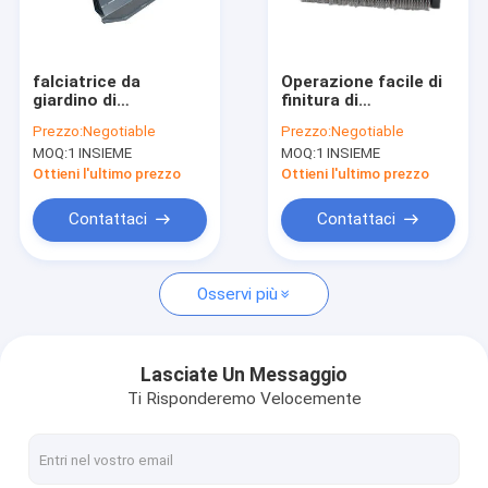
Contattaci
falciatrice da
Operazione facile di
giardino di
finitura di
Falciatore compatto del correggiato del trattore
decespugliatore di
decespugliatore
Prezzo:
Negotiable
Prezzo:
Negotiable
175kg 1060mm
rotatorio del
MOQ:
1 INSIEME
MOQ:
1 INSIEME
spinta del PTO del
falciatore del
Falciatore del correggiato di ATV
trattore del
trattore del CE
Ottieni l'ultimo prezzo
Ottieni l'ultimo prezzo
legamento di 3 punti
1560mm
determinata
Falciatore del correggiato della Banca della fossa
Contattaci
Contattaci
Falciatore del taglio di rivestimento di ATV
Osservi più
Falciatrice da giardino di decespugliatore
Falciatore rotatorio del disco
Lasciate Un Messaggio
Ti Risponderemo Velocemente
trinciatrice di legno dello sfibratore
Separatore del ceppo montato trattore