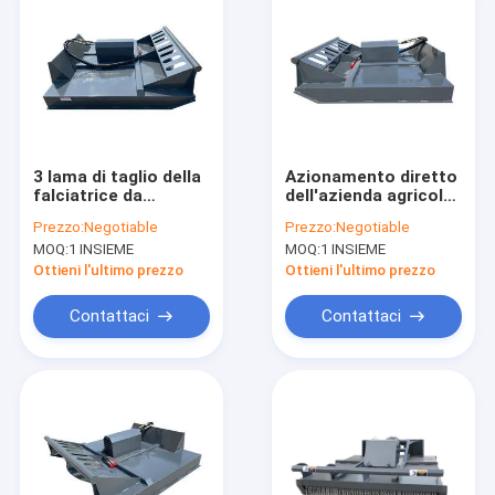
3 lama di taglio della
Azionamento diretto
falciatrice da
dell'azienda agricola
giardino di
del decespugliatore
Prezzo:
Negotiable
Prezzo:
Negotiable
decespugliatore
50hp del manzo di
MOQ:
1 INSIEME
MOQ:
1 INSIEME
dell'azionamento del
scivolo dell'asse di
trattore del
PTO 72inch
Ottieni l'ultimo prezzo
Ottieni l'ultimo prezzo
legamento del punto
50hp 2
Contattaci
Contattaci
Casa
prodotti
Chi siamo