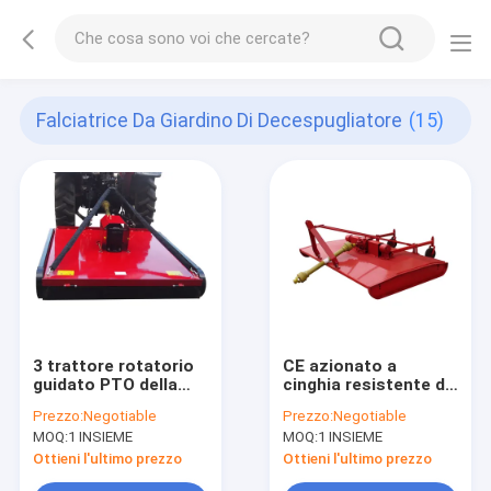
Falciatrice Da Giardino Di Decespugliatore
(15)
3 trattore rotatorio
CE azionato a
guidato PTO della
cinghia resistente di
falciatrice da
decespugliatore
Prezzo:
Negotiable
Prezzo:
Negotiable
giardino di
40hp della falciatrice
MOQ:
1 INSIEME
MOQ:
1 INSIEME
decespugliatore del
da giardino del
legame del punto
trattore 4wd
Ottieni l'ultimo prezzo
Ottieni l'ultimo prezzo
175kg che taglia erba