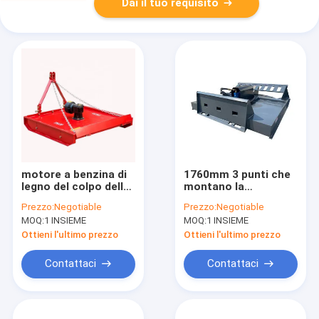
Dai il tuo requisito
motore a benzina di
1760mm 3 punti che
legno del colpo della
montano la
taglierina 4 della
tagliatrice acciaio
Prezzo:
Negotiable
Prezzo:
Negotiable
falciatrice da
temperato di
MOQ:
1 INSIEME
MOQ:
1 INSIEME
giardino di
decespugliatore
decespugliatore
dell'erba del trattore
Ottieni l'ultimo prezzo
Ottieni l'ultimo prezzo
dell'erba del manzo
di scivolo di 1560mm
Contattaci
Contattaci