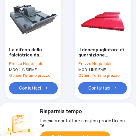
La difesa della
Il decespugliatore di
falciatrice da
guarnizione
giardino di
posteriore 225kg Y
Prezzo:
Negotiable
Prezzo:
Negotiable
decespugliatore del
del falciatore del
MOQ:
1 INSIEME
MOQ:
1 INSIEME
CE 25hp basa la
correggiato del
tagliatrice dell'erba
trattore del CE
Ottieni l'ultimo prezzo
Ottieni l'ultimo prezzo
modella le lame
Contattaci
Contattaci
Risparmia tempo
Lasciaci contattare i migliori prodotti con
te.