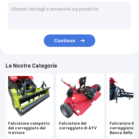
Coltivatore rotatorio dell'attrezzo
Lama posteriore del selezionatore
zappatore del foro di posta
Continua
Collegamenti del caricatore del manzo di scivolo
Escavatore a cucchiaia rovescia montato trattore
Le Nostre Categorie
Spazzatrice stradale del trattore
Rimorchio agricolo dell'azienda agricola
Falciatore compatto
Falciatore del
Falciatore del
del correggiato del
correggiato di ATV
correggiato de
trattore
Banca della fo