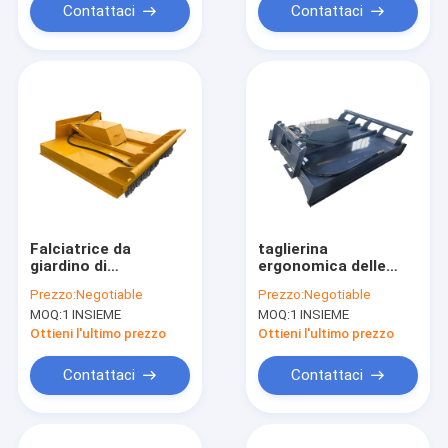
Contattaci
Contattaci
Falciatrice da
taglierina
giardino di
ergonomica delle
decespugliatore di
maniglie del
Prezzo:
Negotiable
Prezzo:
Negotiable
Mini Loader Skid
falciatore di
MOQ:
1 INSIEME
MOQ:
1 INSIEME
Steer Annex 225kg
decespugliatore
per schiarimento
dell'erba del manzo
Ottieni l'ultimo prezzo
Ottieni l'ultimo prezzo
della strada
di scivolo 25hp di
1560mm
Contattaci
Contattaci