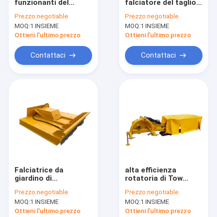
funzionanti del
falciatore del taglio
Contattaci
trattore del
di rivestimento del
Prezzo:
negotiable
Prezzo:
negotiable
falciatore EFB del
CE 260kg ATV Tow
MOQ:
1 INSIEME
MOQ:
1 INSIEME
correggiato della
Behind Finish
Banca della fossa del
Ottieni l'ultimo prezzo
Ottieni l'ultimo prezzo
bordo di larghezza di
1790mm
Falciatore compatto del correggiato del trattore
Contattaci
Contattaci
Falciatore del correggiato di ATV
Falciatore del correggiato della Banca della fossa
Falciatore del taglio di rivestimento di ATV
Falciatrice da giardino di decespugliatore
Falciatore rotatorio del disco
Falciatrice da
alta efficienza
giardino di
rotatoria di Tow
trinciatrice di legno dello sfibratore
decespugliatore di
Behind 500kg del
Prezzo:
negotiable
Prezzo:
negotiable
Mini Loader Skid
trattore del
Separatore del ceppo montato trattore
MOQ:
1 INSIEME
MOQ:
1 INSIEME
Steer Annex 225kg
falciatore del disco
per schiarimento
di 2450mm
Ottieni l'ultimo prezzo
Ottieni l'ultimo prezzo