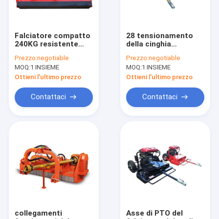
Falciatore compatto
28 tensionamento
240KG resistente
della cinghia
QYM110 del
automatico
Prezzo:
negotiable
Prezzo:
negotiable
correggiato del
trainabile del
MOQ:
1 INSIEME
MOQ:
1 INSIEME
trattore di
falciatore del
contrappeso
correggiato di
Ottieni l'ultimo prezzo
Ottieni l'ultimo prezzo
idraulico
agricoltura ATV del
martello 290kg
Contattaci
Contattaci
Casa
prodotti
Chi siamo
collegamenti
Asse di PTO del