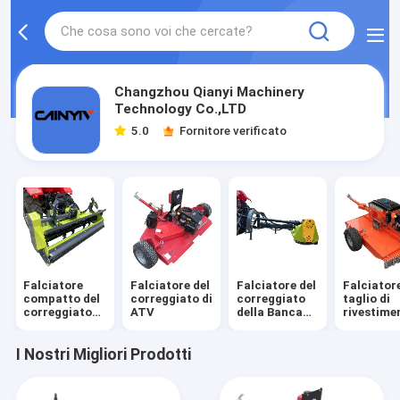
Changzhou Qianyi Machinery
Technology Co.,LTD
5.0
Fornitore verificato
Falciatore
Falciatore del
Falciatore del
Falciatore
compatto del
correggiato di
correggiato
taglio di
correggiato
ATV
della Banca
rivestime
del trattore
della fossa
di ATV
I Nostri Migliori Prodotti