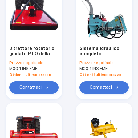
3 trattore rotatorio
Sistema idraulico
guidato PTO della
completo
falciatrice da
dell'alimentazione
Prezzo:
negotiable
Prezzo:
negotiable
giardino di
dello sfibratore
MOQ:
1 INSIEME
MOQ:
1 INSIEME
decespugliatore del
determinato PTO di
legame del punto
capacità di legno
Ottieni l'ultimo prezzo
Ottieni l'ultimo prezzo
175kg che taglia erba
della trinciatrice
10inch
Contattaci
Contattaci