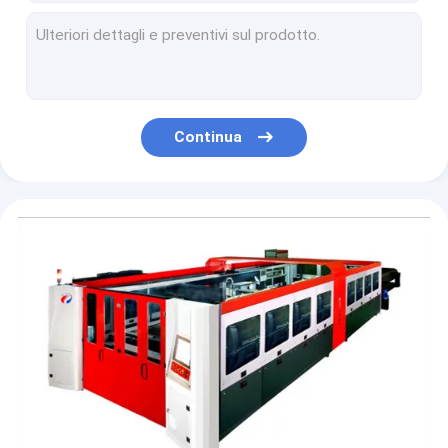
48 trattore Tow Behind Adjustable Cut Height del falciatore del correggiato delle falciatrici da giardino della lama di Y ATV
Rulli regolabili 540r/min del correggiato falciatore pesante/a uso medio della Banca della fossa del bordo
norma del PTO del trattore del falciatore FHM del correggiato di 150kg Verger Mulching Ditch Bank
La fossa Front Flail Mower Gearbox Tractor di spinta del martello del bordo spazzola la benzina
Falciatore esterno della Banca della fossa del PTO del passo del trattore adatto a manutenzione del bordo della strada
Continua
Diametro del rullo del falciatore 194mm del correggiato della Banca del PTO 540r/Min Medium Duty Movable Ditch
Trattore pesante di Mulcher 35HP del correggiato del falciatore AGF del correggiato della Banca della fossa del bordo del CE
18hp che falcia certificazione di derivazione del CE del PTO Atv Front Mount del falciatore del correggiato dell'azienda agricola della fossa
erba alta del falciatore del correggiato della Banca della fossa del trattore di 20hp FHM che taglia norma leggera
Falciatore compatto 1790mm resistente 540r/Min PTO del correggiato di contrappeso del trattore per le banche della fossa