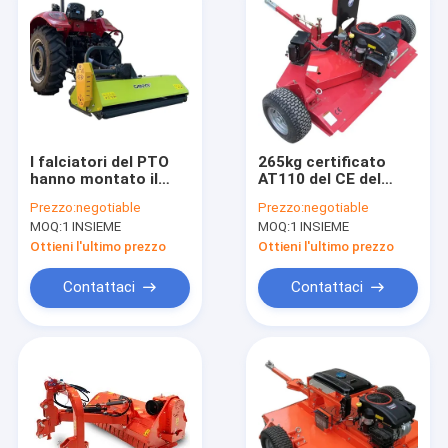
I falciatori del PTO
265kg certificato
hanno montato il
AT110 del CE del
falciatore compatto
falciatore 15HP del
Prezzo:
negotiable
Prezzo:
negotiable
del correggiato del
correggiato dei
MOQ:
1 INSIEME
MOQ:
1 INSIEME
trattore con lo
correggiati ATV della
spostamento
lama del prato
Ottieni l'ultimo prezzo
Ottieni l'ultimo prezzo
laterale idraulico
inglese Y
Contattaci
Contattaci