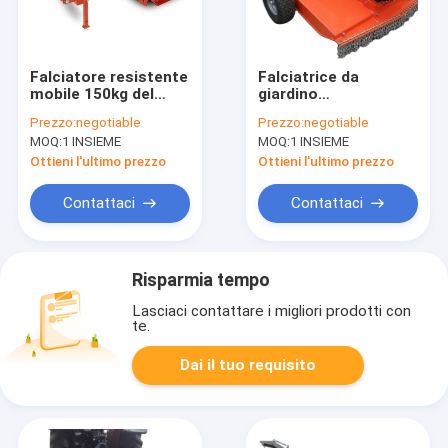
Falciatore resistente
Falciatrice da
mobile 150kg del
giardino
correggiato della
telecomandata
Prezzo:
negotiable
Prezzo:
negotiable
Banca della fossa
automatica del
MOQ:
1 INSIEME
MOQ:
1 INSIEME
per le sponde del
falciatore del taglio
fiume
di rivestimento del
Ottieni l'ultimo prezzo
Ottieni l'ultimo prezzo
cingolo ATV del
manzo di scivolo
Contattaci
Contattaci
Risparmia tempo
Lasciaci contattare i migliori prodotti con
te.
Dai il tuo requisito