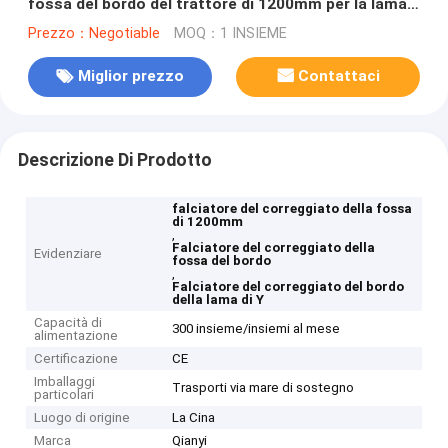
fossa del bordo del trattore di 1200mm per la lama
di Y
Prezzo：Negotiable
MOQ：1 INSIEME
Miglior prezzo
Contattaci
Descrizione Di Prodotto
falciatore del correggiato della fossa
di 1200mm
,
Falciatore del correggiato della
Evidenziare
fossa del bordo
,
Falciatore del correggiato del bordo
della lama di Y
Capacità di
300 insieme/insiemi al mese
alimentazione
Certificazione
CE
Imballaggi
Trasporti via mare di sostegno
particolari
Luogo di origine
La Cina
Marca
Qianyi