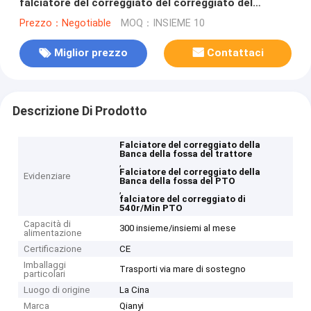
falciatore del correggiato del correggiato del
legame di 3 punti
Prezzo：Negotiable
MOQ：INSIEME 10
Miglior prezzo
Contattaci
Descrizione Di Prodotto
Falciatore del correggiato della
Banca della fossa del trattore
,
Falciatore del correggiato della
Evidenziare
Banca della fossa del PTO
,
falciatore del correggiato di
540r/Min PTO
Capacità di
300 insieme/insiemi al mese
alimentazione
Certificazione
CE
Imballaggi
Trasporti via mare di sostegno
particolari
Luogo di origine
La Cina
Marca
Qianyi